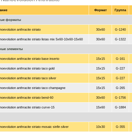
ание
Формат
Группа
ные форматы
oevolution anthracite striato
30x60
G-1240
oevolution anthracite striato listas mix 5x60-10x60-15x60
30x60
G-1322
ные элементы
oevolution anthracite striato base inserto
15x15
G-161
oevolution anthracite striato taco gold
15x15
G-227
oevolution anthracite striato taco silver
15x15
G-227
oevolution anthracite striato taco champagne
15x15
G-265
oevolution anthracite striato bend-60
30x60
G-1756
oevolution anthracite striato curve-15
15x60
G-1884
oevolution anthracite striato mosaic sinfin silver
10x30
G-355