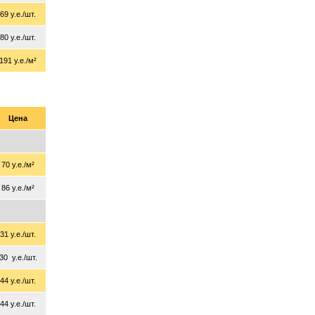
69 у.е./шт.
80 у.е./шт.
191 у.е./м²
Цена
70 у.е./м²
86 у.е./м²
31 у.е./шт.
30 у.е./шт.
44 у.е./шт.
44 у.е./шт.