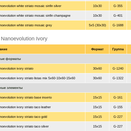
oevolution white striato mosaic sinfin silver
10x30
G-355
oevolution white striato mosaic sinfin champagne
10x30
G-401
oevolution white striato mosaic grey
5x5 (30x30)
G-1688
 Nanoevolution Ivory
ание
Формат
Группа
ные форматы
oevolution ivory striato
30x60
G-1240
oevolution ivory striato listas mix 5x60-10x60-15x60
30x60
G-1322
ные элементы
oevolution ivory striato base inserto
15x15
G-161
oevolution ivory striato taco leather
15x15
G-155
oevolution ivory striato taco gold
15x15
G-227
oevolution ivory striato taco silver
15x15
G-227