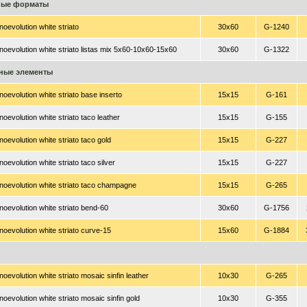
ные форматы
oevolution white striato
30x60
G-1240
oevolution white striato listas mix 5x60-10x60-15x60
30x60
G-1322
ные элементы
oevolution white striato base inserto
15x15
G-161
oevolution white striato taco leather
15x15
G-155
oevolution white striato taco gold
15x15
G-227
oevolution white striato taco silver
15x15
G-227
oevolution white striato taco champagne
15x15
G-265
oevolution white striato bend-60
30x60
G-1756
oevolution white striato curve-15
15x60
G-1884
oevolution white striato mosaic sinfin leather
10x30
G-265
oevolution white striato mosaic sinfin gold
10x30
G-355