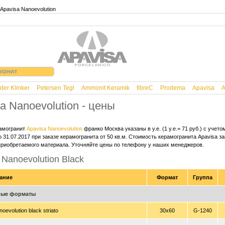
 Apavisa Nanoevolution
der Klinker
Petersen Tegl
Ammonit Keramik
fibreC
Prodema
Apavisa
A
a Nanoevolution - цены
амогранит
Apavisa Nanoevolution
франко Москва указаны в у.е. (1 у.е.= 71 руб.) с учет
 31.07.2017 при заказе керамогранита от 50 кв.м. Стоимость керамогранита Apavisa за
приобретаемого материала. Уточняйте цены по телефону у наших менеджеров.
 Nanoevolution Black
ание
Формат
Группа
ные форматы
oevolution black striato
30x60
G-1240