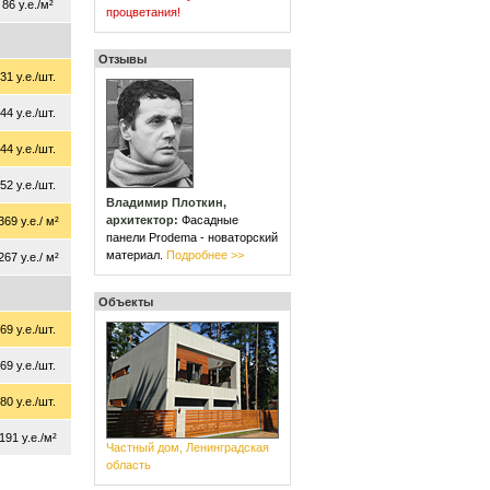
86 у.е./м²
процветания!
Отзывы
31 у.е./шт.
44 у.е./шт.
44 у.е./шт.
52 у.е./шт.
Владимир Плоткин,
архитектор:
Фасадные
369 у.е./ м²
панели Prodema - новаторский
материал.
Подробнее >>
267 у.е./ м²
Объекты
69 у.е./шт.
69 у.е./шт.
80 у.е./шт.
191 у.е./м²
Частный дом, Ленинградская
область