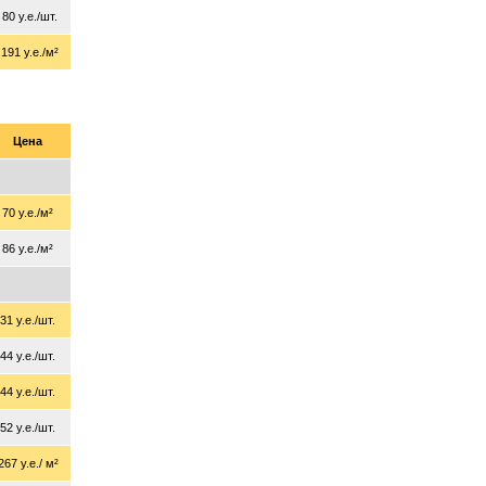
80 у.е./шт.
191 у.е./м²
Цена
70 у.е./м²
86 у.е./м²
31 у.е./шт.
44 у.е./шт.
44 у.е./шт.
52 у.е./шт.
267 у.е./ м²