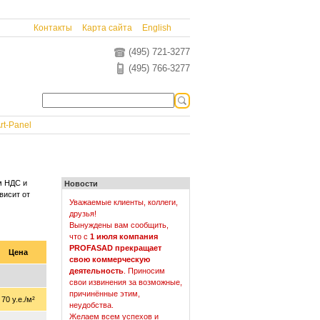
Контакты
Карта сайта
English
(495) 721-3277
(495) 766-3277
rt-Panel
ом НДС и
Новости
висит от
Уважаемые клиенты, коллеги,
друзья!
Вынуждены вам сообщить,
что с
1 июля компания
PROFASAD прекращает
Цена
свою коммерческую
деятельность
. Приносим
свои извинения за возможные,
причинённые этим,
70 у.е./м²
неудобства.
Желаем всем успехов и