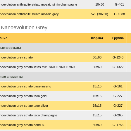
oevolution anthracite striato mosaic sinfin champagne
10x30
G-401
oevolution anthracite striato mosaic grey
5x5 (30x30)
G-1688
 Nanoevolution Grey
ание
Формат
Группа
ные форматы
oevolution grey striato
30x60
G-1240
oevolution grey striato listas mix 5x60-10x60-15x60
30x60
G-1322
ные элементы
oevolution grey striato base inserto
15x15
G-161
oevolution grey striato taco gold
15x15
G-227
oevolution grey striato taco silver
15x15
G-227
oevolution grey striato taco champagne
15x15
G-265
oevolution grey striato bend-60
30x60
G-1756