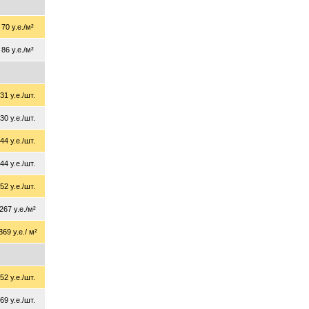
70 у.е./м²
86 у.е./м²
31 у.е./шт.
30 у.е./шт.
44 у.е./шт.
44 у.е./шт.
52 у.е./шт.
267 у.е./м²
369 у.е./ м²
52 у.е./шт.
69 у.е./шт.