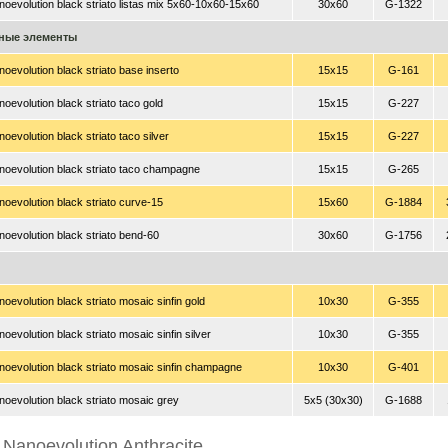
oevolution black striato listas mix 5x60-10x60-15x60
30x60
G-1322
ные элементы
oevolution black striato base inserto
15x15
G-161
oevolution black striato taco gold
15x15
G-227
oevolution black striato taco silver
15x15
G-227
oevolution black striato taco champagne
15x15
G-265
oevolution black striato curve-15
15x60
G-1884
oevolution black striato bend-60
30x60
G-1756
oevolution black striato mosaic sinfin gold
10x30
G-355
oevolution black striato mosaic sinfin silver
10x30
G-355
oevolution black striato mosaic sinfin champagne
10x30
G-401
oevolution black striato mosaic grey
5x5 (30x30)
G-1688
 Nanoevolution Anthracite