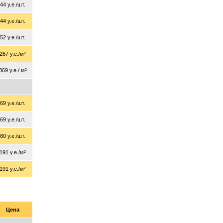
44 у.е./шт.
44 у.е./шт.
52 у.е./шт.
267 у.е./м²
369 у.е./ м²
69 у.е./шт.
69 у.е./шт.
80 у.е./шт.
191 у.е./м²
191 у.е./м²
Цена