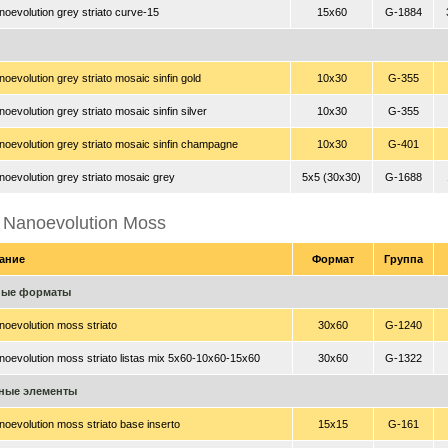
oevolution grey striato curve-15
15x60
G-1884
oevolution grey striato mosaic sinfin gold
10x30
G-355
oevolution grey striato mosaic sinfin silver
10x30
G-355
oevolution grey striato mosaic sinfin champagne
10x30
G-401
oevolution grey striato mosaic grey
5x5 (30x30)
G-1688
 Nanoevolution Moss
ание
Формат
Группа
ные форматы
oevolution moss striato
30x60
G-1240
oevolution moss striato listas mix 5x60-10x60-15x60
30x60
G-1322
ные элементы
oevolution moss striato base inserto
15x15
G-161