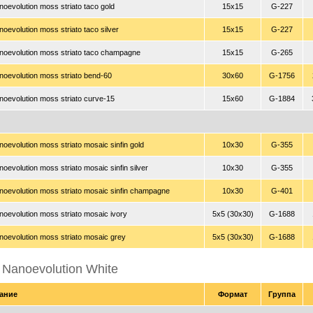
oevolution moss striato taco gold
15x15
G-227
oevolution moss striato taco silver
15x15
G-227
noevolution moss striato taco champagne
15x15
G-265
oevolution moss striato bend-60
30x60
G-1756
oevolution moss striato curve-15
15x60
G-1884
oevolution moss striato mosaic sinfin gold
10x30
G-355
oevolution moss striato mosaic sinfin silver
10x30
G-355
oevolution moss striato mosaic sinfin champagne
10x30
G-401
oevolution moss striato mosaic ivory
5x5 (30x30)
G-1688
oevolution moss striato mosaic grey
5x5 (30x30)
G-1688
 Nanoevolution White
ание
Формат
Группа