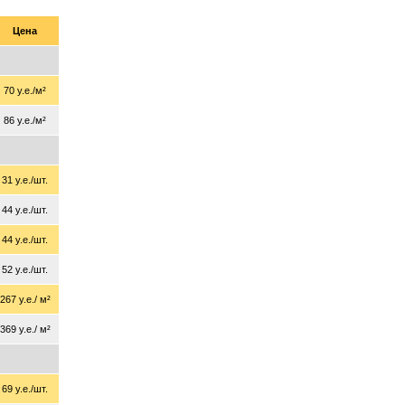
Цена
70 у.е./м²
86 у.е./м²
31 у.е./шт.
44 у.е./шт.
44 у.е./шт.
52 у.е./шт.
267 у.е./ м²
369 у.е./ м²
69 у.е./шт.