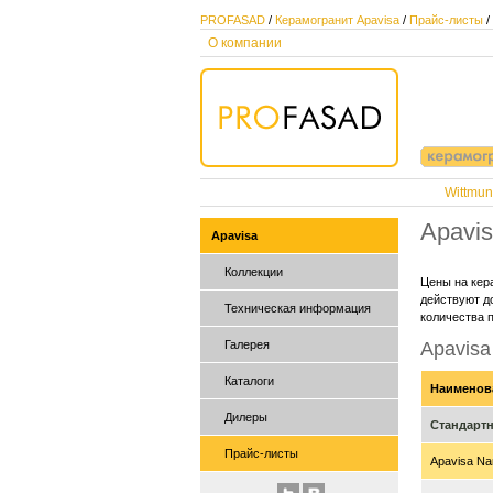
PROFASAD
/
Керамогранит Apavisa
/
Прайс-листы
/
О компании
Wittmun
Apavis
Apavisa
Коллекции
Цены на кер
действуют до
Техническая информация
количества 
Галерея
Apavisa
Каталоги
Наименов
Дилеры
Стандарт
Прайс-листы
Apavisa Nan