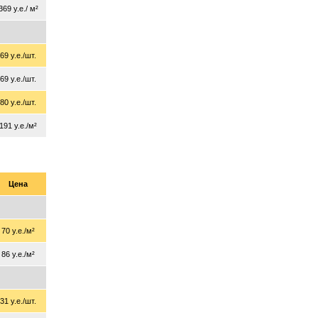
369 у.е./ м²
69 у.е./шт.
69 у.е./шт.
80 у.е./шт.
191 у.е./м²
Цена
70 у.е./м²
86 у.е./м²
31 у.е./шт.