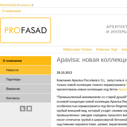
PROFASAD
/
Новости
/
О компании
Wittmunder Klinker
Petersen Tegl
Amm
Apavisa: новая коллекци
О компании
Новости
29.10.2013
Партнеры
Компания Apavisa Porcelanico S.L. запустила в 
только новой коллекции тонкого керамогранита
Вакансии
презентовала новую коллекцию под бетон
Apavi
"Промышленный минимализм со старой душой" –
Контакты
основой концепции новой коллекции Apavisa Reg
особенностью керамогранита под бетон Regener
грубый внешний вид, который уходит своими ко
промышленных заводов середины прошлого века
носит отпечаток грубой и шероховатой бетонной
ощутимыми неровностями, швами, вкраплениям