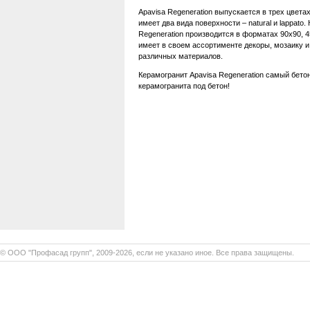
Apavisa Regeneration выпускается в трех цветах 
имеет два вида поверхности – natural и lappato.
Regeneration производится в форматах 90х90, 4
имеет в своем ассортименте декоры, мозаику и
различных материалов.
Керамогранит Apavisa Regeneration самый бето
керамогранита под бетон!
© ООО "Профасад групп", 2009-2026, если не указано иное. Все права защищены.