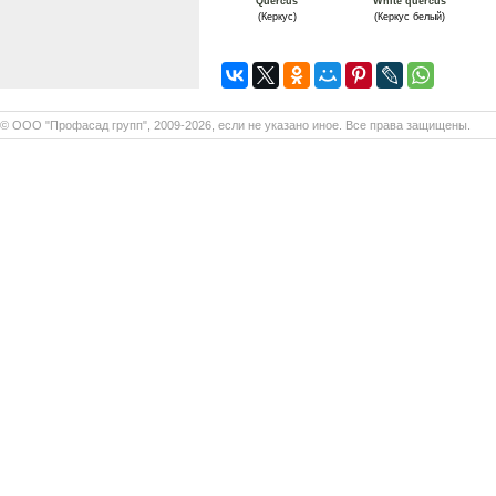
Quercus
White quercus
(Керкус)
(Керкус белый)
© ООО "Профасад групп", 2009-2026, если не указано иное. Все права защищены.