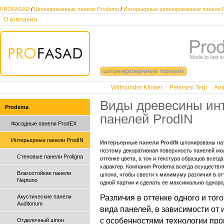
PROFASAD
/
Шпонированные панели Prodema
/
Интерьерные шпонированные панели 
О компании
Wittmunder Klinker
Petersen Tegl
Amm
Виды древесины ин
Prodema
панелей ProdIN
Фасадные панели ProdEX
Интерьерные панели ProdIN
Интерьерные панели ProdIN
шпонированы на
поэтому декоративная поверхность панелей мо
Стеновые панели Proligna
оттенке цвета, а тон и текстура образцов всег
характер. Компания Prodema всегда осуществл
Влагостойкие панели
шпона, чтобы свести к минимуму различия в от
Neptuno
одной партии и сделать ее максимально одноро
Акустические панели
Различия в оттенке одного и тог
Auditorium
вида панелей, в зависимости от
с особенностями технологии про
Отделочный шпон