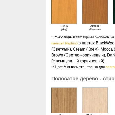
Honey
Almond
(Мед)
(Миндаль)
* Ромбовидный текстурный рисунком на
в цветах BlackWood
панелей Neptuno
(Светлый), Cream (Крем), Mocca (М
Brown (Светло-коричневый), Dar
(Насыщенный коричневый).
** Цвет Mint возможен только для
влаго
Полосатое дерево - стр