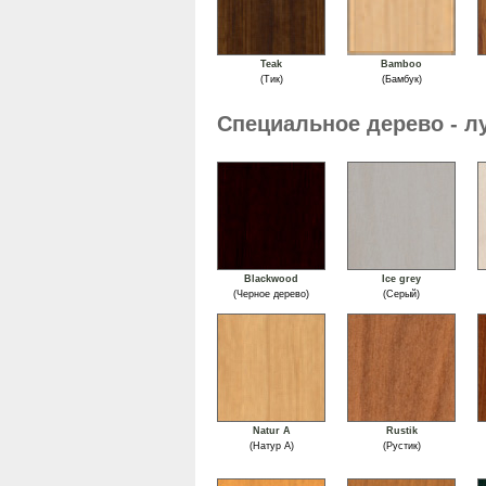
Teak
Bamboo
(Тик)
(Бамбук)
Специальное дерево - 
Blackwood
Ice grey
(Черное дерево)
(Серый)
Natur A
Rustik
(Натур А)
(Рустик)