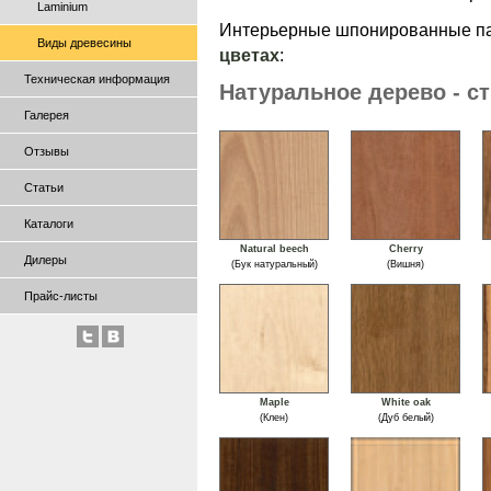
Laminium
Интерьерные шпонированные па
Виды древесины
цветах
:
Техническая информация
Натуральное дерево - с
Галерея
Отзывы
Статьи
Каталоги
Natural beech
Cherry
Дилеры
(Бук натуральный)
(Вишня)
Прайс-листы
Maple
White oak
(Клен)
(Дуб белый)