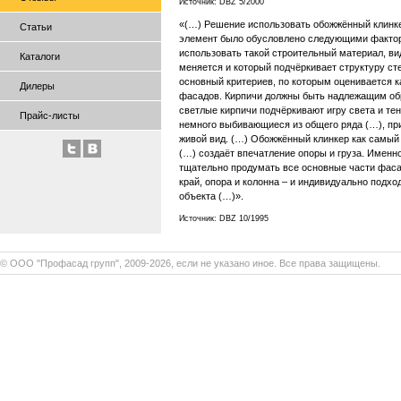
Источник: DBZ 5/2000
«(…) Решение использовать обожжённый клинке
Статьи
элемент было обусловлено следующими фактор
использовать такой строительный материал, ви
Каталоги
меняется и который подчёркивает структуру ст
основный критериев, по которым оценивается 
Дилеры
фасадов. Кирпичи должны быть надлежащим об
светлые кирпичи подчёркивают игру света и тен
Прайс-листы
немного выбивающиеся из общего ряда (…), пр
живой вид. (…) Обожжённый клинкер как самый
(…) создаёт впечатление опоры и груза. Имен
тщательно продумать все основные части фасад
край, опора и колонна – и индивидуально подхо
объекта (…)».
Источник: DBZ 10/1995
© ООО "Профасад групп", 2009-2026, если не указано иное. Все права защищены.