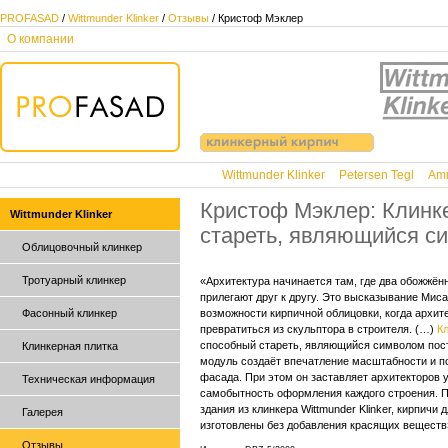
PROFASAD
/
Wittmunder Klinker
/
Отзывы
/ Кристоф Мэклер
О компании
Wittmunder Klinker
Petersen Tegl
Amm
Кристоф Мэклер: Клинк
Wittmunder Klinker
стареть, являющийся с
Облицовочный клинкер
Тротуарный клинкер
«Архитектура начинается там, где два обожжён
прилегают друг к другу. Это высказывание Мис
Фасонный клинкер
возможности кирпичной облицовки, когда архит
превратиться из скульптора в строителя. (…)
К
способный стареть, являющийся символом пос
Клинкерная плитка
модуль создаёт впечатление масштабности и п
фасада. При этом он заставляет архитекторов 
Техническая информация
самобытность оформления каждого строения. 
здания из клинкера Wittmunder Klinker, кирпичи
Галерея
изготовлены без добавления красящих веществ
Отзывы