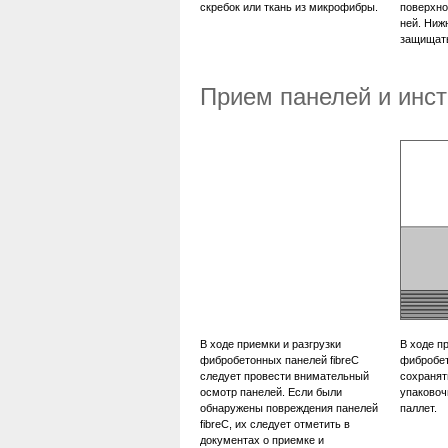
скребок или ткань из микрофибры.
поверхно
ней. Ниж
защищать
Прием панелей и инс
В ходе приемки и разгрузки
В ходе п
фибробетонных панелей fibreC
фибробет
следует провести внимательный
сохранят
осмотр панелей. Если были
упаковоч
обнаружены повреждения панелей
паллет.
fibreC, их следует отметить в
документах о приемке и