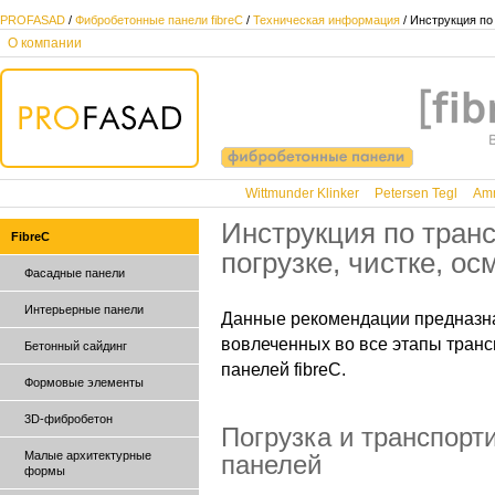
PROFASAD
/
Фибробетонные панели fibreC
/
Техническая информация
/ Инструкция по
О компании
Wittmunder Klinker
Petersen Tegl
Amm
Инструкция по тран
FibreC
погрузке, чистке, ос
Фасадные панели
Интерьерные панели
Данные рекомендации предназна
вовлеченных во все этапы тран
Бетонный сайдинг
панелей fibreC.
Формовые элементы
3D-фибробетон
Погрузка и транспор
Малые архитектурные
панелей
формы