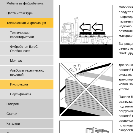
Мебель из фибробетона
Фибробет
следует 
Цвета и текстуры
поврежде
паллеты 
Техническая информация
надежно,
возможн
Технические
материал
характеристики
Запрещае
Фибробетон fibreC.
сверху н
Особенности
fibreC др
Монтаж
Для защи
панелей f
Альбомы технических
решений
риска их
транспор
использо
Инструкция
уголки.
Сертификаты
Панели f
разгружа
Галерея
подъемно
погрузчи
Статьи
панелей 
располож
Каталоги
по отнош
скоррект