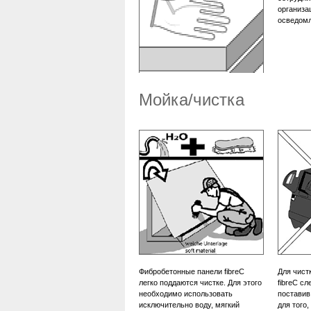
организа
осведомл
Мойка/чистка
Фибробетонные панели fibreC
Для чист
легко поддаются чистке. Для этого
fibreC сл
необходимо использовать
поставив
исключительно воду, мягкий
для того,