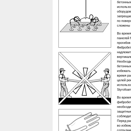
бетонных
использо
оборудов
запрещае
по повер
сложены 
Во время
панелей f
прогибов
Фибробет
надлежит
вертикал
Необходи
бетонных
избежать
время ра
целей ре
использо
Styrofoam
Во время
фибробет
необходи
защитные
соблюдат
Перед ра
во избеж
сотрудни