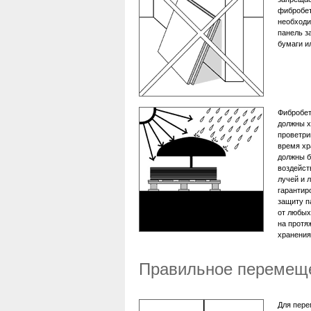
фибробет
необходи
панель з
бумаги и
Фибробет
должны х
проветри
время хр
должны 
воздейст
лучей и 
гарантир
защиту п
от любых
на протя
хранения
Правильное перемещ
Для пере