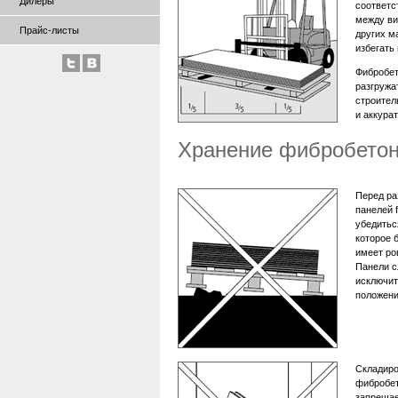
Дилеры
соответс
между ви
Прайс-листы
других м
избегать
Фибробет
разгружа
строител
и аккурат
Хранение фибробетон
Перед ра
панелей 
убедитьс
которое 
имеет ро
Панели с
исключит
положени
Складиро
фибробет
запрещае